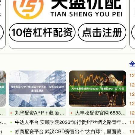
12
12
12
12
九华配资APP下载 新设计新名称，传祺向往E8申报信息曝光
大丰收配资官网 688380，增资拟IPO“芯”公司
12
产
牛达人平台 安顺学院2026“知行贵州”丝绸之路青年交流活动
11
针）
券商配资平台 武汉CBD旁冒出个“大白球”，里面藏着3500
11