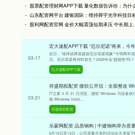
股票配资理财网APP下载 量化数据告诉你：为什么90%的散
山东配资网平台 建银国际：维持舜宇光学科技目标价102港
股利网配资官网 金价大幅震荡短期承压 中长期上行逻辑仍存?
宏大速配APP下载 “厄尔尼诺”将来，今
近日，“地球或将迎超级厄尔尼诺现象”“今明两年
03-17
注。厄尔尼诺将何时发生？2026年会“超级热”吗？新
弘大速配APP下载
祥盛期权配资 微软公开信：全面整改 Wi
IT之家 3 月 21 日消息，微软 Windows 与设备执行
03-21
致 Windows Insid....
祥盛期权配资
乐蒙网配资 品质钢构 | 中建钢构举办质
9月12日至13日，公司质量月系列活动在天津落