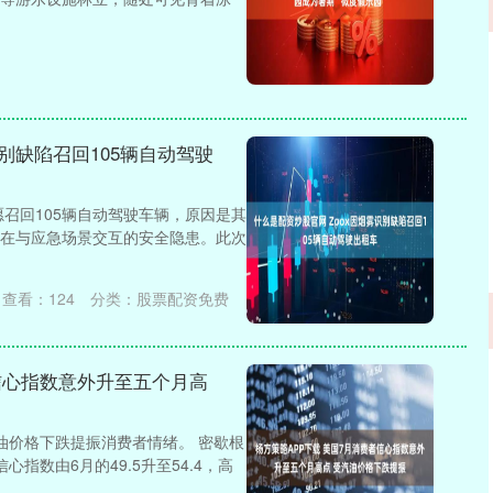
识别缺陷召回105辆自动驾驶
愿召回105辆自动驾驶车辆，原因是其
在与应急场景交互的安全隐患。此次
查看：
124
分类：
股票配资免费
者信心指数意外升至五个月高
油价格下跌提振消费者情绪。 密歇根
指数由6月的49.5升至54.4，高