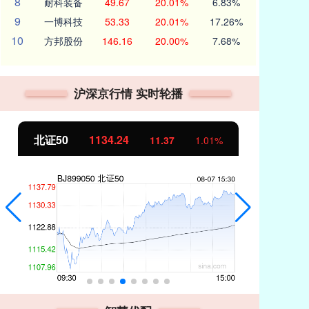
8
耐科装备
49.67
20.01%
6.83%
9
一博科技
53.33
20.01%
17.26%
10
方邦股份
146.16
20.00%
7.68%
沪深京行情 实时轮播
北证50
1134.24
创
11.37
1.01%