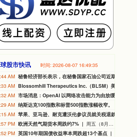
全球股市快讯
时间:
2026-08-07 16:49:37
:44 AM
秘鲁经济部长表示，在秘鲁国家石油公司近期董事会重组后，不会对该国企推行私有化。
秘鲁
:33 AM
Blossomhill Therapeutics Inc.（BLSM）美国IPO首日开盘报15.75美元，此前给出的IPO发行价为每股16美元。
Blos
:32 AM
市场消息：OpenAI 以网络攻击能力为由放缓 Astra 模型的发布。
市场消
:29 AM
纳斯达克100指数和标普500指数涨幅收窄。
纳斯达
:15 AM
苹果、亚马逊、耐克遭沃伦参议员就关税退款事宜问询。
苹果
:57 PM
欧洲天然气期货本周跌约7%
周五（8月7日）欧市尾盘，ICE英国天然气期货跌0.9%，报135.680便士/千卡，本周累计下跌5.96%。TTF基准荷兰天然气期货跌5.03%，报55.380欧元/兆瓦时，本周累跌6.88%，整体呈现出M形走势、绝大部分时间处于下跌状态。ICE欧盟碳排放交易许可（期货价格）涨1.82%，报82.85欧元/吨，本周累涨2.60%。
:52 PM
英国10年期国债收益率本周跌超13个基点
周五（8月7日）欧市尾盘，英国10年期国债收益率跌2.3个基点，报4.915%，北京时间20:30发布美国非农就业报告时从4.94%附近跳水至接近4.9%的水平，本周累计下跌13.3个基点。两年期英债收益率跌2.2个基点，报4.276%，非农就业报告出炉时从4.3%附近跳水至4.25%附近，本周累跌12.5个基点。本周，30年期英债收益率累跌11.6个基点，50年期英债收益率累跌9.4个基点。2/10年期英债收益率利差累跌0.922个基点，报+63.880个基点。