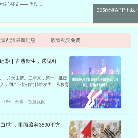
心环节 —— 优秀....
365配资APP下
股票配资最新消息
股票配资免费
印记⑧｜古巷新生，遇见鲜
路，一片天山情。三年来，第十一批援
入，到产业协作的精准发力；从教育
：
186
分类：
智慧优配
白球”，里面藏着3500平方