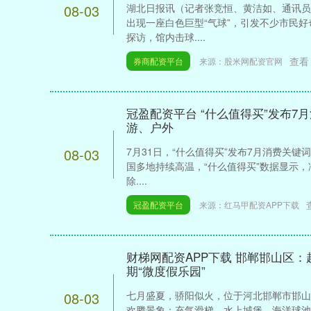
08-03
湖北日报讯（记者张竞恒、黄洁如、通讯员
出现一座白色巨型“气球”，引发不少市民好奇
探访，馆内击球....
查看
券商配资平台
来源：股米网配资官网
冠盈配资平台 “什么值得买”发布7
游、户外
深证成指
14311.01
.68
1.02%
200.89
1
08-03
7月31日，“什么值得买”发布7月消费关键
国多地持续高温，“什么值得买”数据显示，冷
除....
冠盈配资平台
来源：红马甲配资APP下载
财梯网配资APP下载 邯郸邯山区
期“微度假乐园”
08-03
七月盛夏，骄阳似火，位于河北邯郸市邯山
欢腾景象：充气滑梯、水上城堡、海洋球池