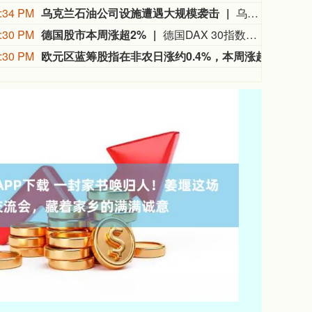
:34 PM
乌克兰石油公司设施遭遇大规模袭击
乌克兰石油天然气公司7日说，该公司旗下乌克兰石油公司遭遇了近几个月来最大规模的袭击。乌克兰石油天然气公司在官网发布消息说，俄方过去一晚袭击了乌克兰石油公司7处石油和天然气生产设施，导致公司关键生产设备受损、油气产量大幅下降。袭击未造成人员伤亡。（新华社）
:30 PM
德国股市本周涨超2%
德国DAX 30指数初步收涨0.87%，报26368.48点，本周累计上涨大约2.8%。法国股指初步收涨0.38%，意大利股指初步收涨0.11%、银行指数跌0.17%，英国股指初步收涨0.44%。
:30 PM
欧元区蓝筹股指在非农日涨约0.4%，本周涨超4%
欧洲S