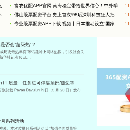
户
富农优配APP官网 南海稳定带给世界信心！中外学者汇聚博鳌共
11
元
佛山股票配资平台 史上首次!95后深圳科技狂人把火箭倒过来点
11
专业股票配资APP下载 视频丨日本推动设立“国家情报局” 情
11
年是否会“超级热”？
或成历史最热年份”等话题冲上网络热搜，引发社会关
华社记者16日....
n11 质量，任务栏可停靠顶部/侧边等
副总裁 Pavan Davuluri 昨日（3 月 20 日）发布
量月系列活动
下帷幕。本次质量月系列活动以 “加强全面质量管