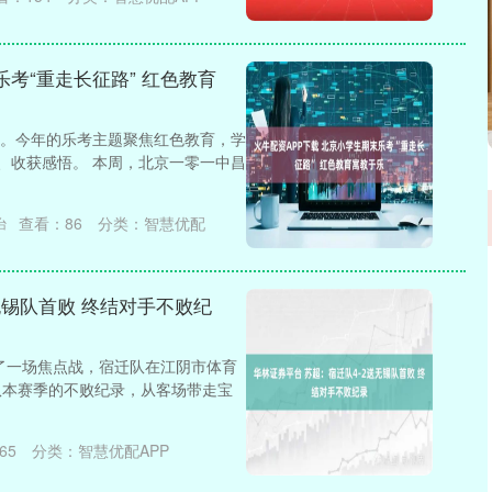
乐考“重走长征路” 红色教育
。今年的乐考主题聚焦红色教育，学
、收获感悟。 本周，北京一零一中昌
查看：
86
分类：
智慧优配
台
无锡队首败 终结对手不败纪
演了一场焦点战，宿迁队在江阴市体育
队本赛季的不败纪录，从客场带走宝
65
分类：
智慧优配APP