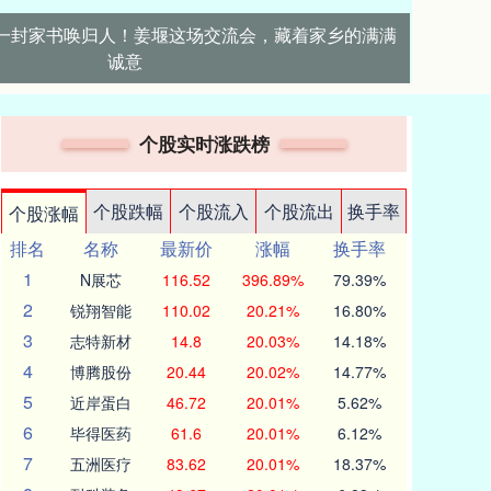
载 一封家书唤归人！姜堰这场交流会，藏着家乡的满满
诚意
个股实时涨跌榜
个股跌幅
个股流入
个股流出
换手率
个股涨幅
排名
名称
最新价
涨幅
换手率
1
N展芯
116.52
396.89%
79.39%
2
锐翔智能
110.02
20.21%
16.80%
3
志特新材
14.8
20.03%
14.18%
4
博腾股份
20.44
20.02%
14.77%
5
近岸蛋白
46.72
20.01%
5.62%
6
毕得医药
61.6
20.01%
6.12%
7
五洲医疗
83.62
20.01%
18.37%