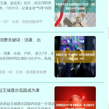
王越、赵志宏）近日，武汉CBD旁
。7月31日，记者走进“气球”内部
：
127
分类：
智慧优配APP
月消费关键词：消暑、出
沪深300
4694.44
.42%
43.13
0.93%
词：消暑、出游、户外。 进入7月，全
饮GMV同比增长133.07%，风扇、
查看：
82
分类：
股票配资免费
：赵王城鹿尔花园成为暑
区的赵王城鹿尔花园内却是一片清凉
等游乐设施林立，随处可见背着泳