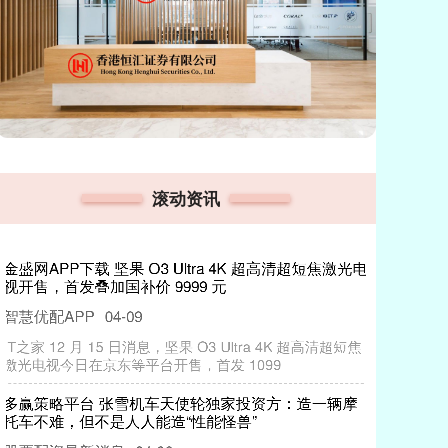
滚动资讯
股利网配资官网 金价大幅震荡短期承压 中长期上行逻
辑仍存?
股票配资最新消息
03-23
热点栏目 自选股 数据中心 行情中心 资金流向 模拟交易 客
户端 本报记者张芗逸 近期，黄金价格大幅震荡，引发市场
关注。
申宝策略平台 快观察 | 缓炸10天、增兵1万，特朗普想
用“急转弯”掩盖什么？