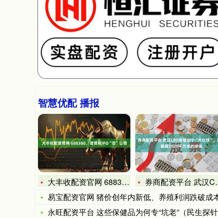
智慧优配 播报
大丰收配资官网 688380，增资拟IPO“芯”公司
券商配资平台 武汉CBD旁冒出个“大白球”，里面藏着3500
易宝配资官网 猪价创年内新低、养殖利润跌破成本线，政策推动
永旺配资平台 这些保健品为何专“坑老”（民生探