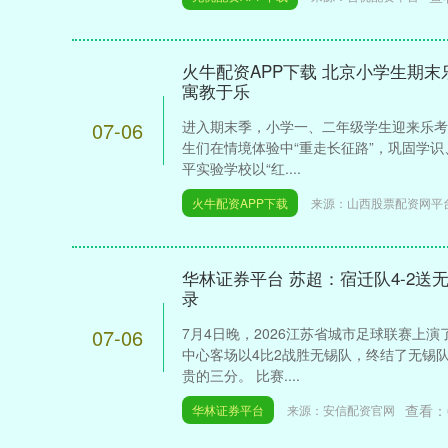
火牛配资APP下载 北京小学生期末
寓教于乐
07-06
进入期末季，小学一、二年级学生迎来乐考
生们在情境体验中“重走长征路”，巩固学识
平实验学校以“红....
火牛配资APP下载
来源：山西股票配资网平
华林证券平台 苏超：宿迁队4-2送
录
07-06
7月4日晚，2026江苏省城市足球联赛上
中心客场以4比2战胜无锡队，终结了无锡
贵的三分。 比赛....
查看：
华林证券平台
来源：安信配资官网