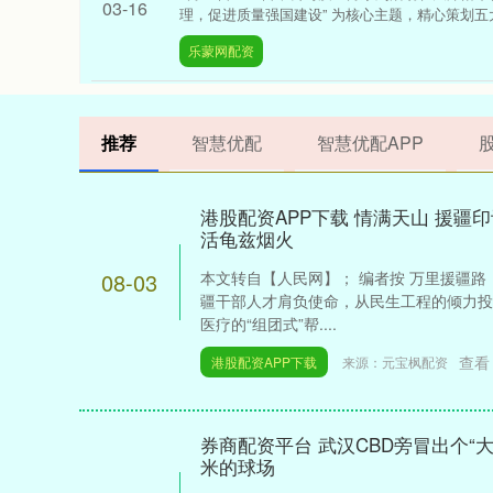
03-16
理，促进质量强国建设” 为核心主题，精心策划五大核
乐蒙网配资
推荐
智慧优配
智慧优配APP
港股配资APP下载 情满天山 援疆
活龟兹烟火
08-03
本文转自【人民网】； 编者按 万里援疆
疆干部人才肩负使命，从民生工程的倾力投
医疗的“组团式”帮....
查看
港股配资APP下载
来源：元宝枫配资
券商配资平台 武汉CBD旁冒出个“大
米的球场