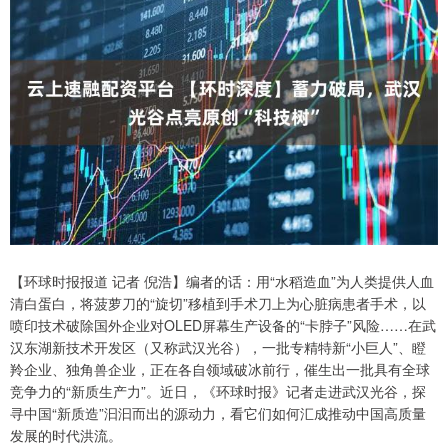
【环球时报报道 记者 倪浩】编者的话：用“水稻造血”为人类提供人血
清白蛋白，将菠萝刀的“旋切”移植到手术刀上为心脏病患者手术，以
喷印技术破除国外企业对OLED屏幕生产设备的“卡脖子”风险……在武
汉东湖新技术开发区（又称武汉光谷），一批专精特新“小巨人”、瞪
羚企业、独角兽企业，正在各自领域破冰前行，催生出一批具有全球
竞争力的“新质生产力”。近日，《环球时报》记者走进武汉光谷，探
寻中国“新质造”汩汩而出的源动力，看它们如何汇成推动中国高质量
发展的时代洪流。