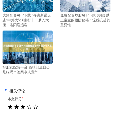
大彩配资APP下载 “寻访斯诺足
免费配资炒股APP下载 6月龄以
迹”中外大V河南行丨一梦入大
上宝宝的预防秘籍：流感疫苗的
唐，洛阳迎远客
重要性
好股友配资平台 猫咪知道自己
是猫吗？答案令人意外！
相关评论
本文评分
*