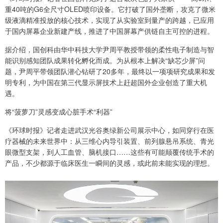
重40吨的G6全尺寸OLED喷印设备。它打破了国外垄断，攻克了微米
级液滴精准投放的核心技术，实现了从实验室到量产的跨越，已应用
于国内屏幕企业新建产线，推进了中国屏幕产供链自主可控的进程。
据介绍，国创科由华中科技大学尹周平教授带领的柔性电子制造与智
能识别感知团队成果转化孵化而成。为从根本上解决“缺芯少屏”问
题，尹周平带领团队潜心钻研了20多年，最终以一项项研究成果和发
明专利，为中国在第三代显示屏技术上赶超国外企业创造了重大机
遇。
将“菠萝刀”灵感变成心脏手术“利器”
《环球时报》记者走进武汉光谷奥绿新公司展示中心，如同穿行在医
疗器械的未来世界中：从三维心内导引装置、前列腺悬吊系统、青光
眼微型支架，到人工血管、脑机接口……这些有可能颠覆传统手术的
产品，不少都源于临床医生一瞬间的灵感，或此前未能实现的理想。