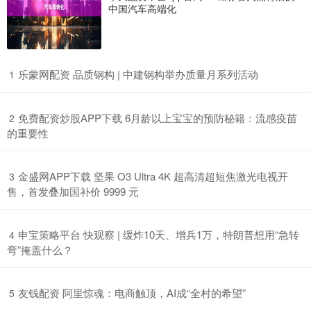
中国汽车高端化
​乐蒙网配资 品质钢构 | 中建钢构举办质量月系列活动
1
​免费配资炒股APP下载 6月龄以上宝宝的预防秘籍：流感疫苗
2
的重要性
​金盛网APP下载 坚果 O3 Ultra 4K 超高清超短焦激光电视开
3
售，首发叠加国补价 9999 元
​申宝策略平台 快观察 | 缓炸10天、增兵1万，特朗普想用“急转
4
弯”掩盖什么？
​友钱配资 阿里惊魂：电商触顶，AI成“全村的希望”
5