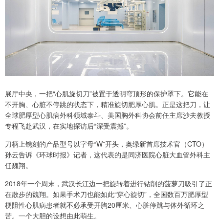
展厅中央，一把“心肌旋切刀”被置于透明穹顶形的保护罩下。它能在
不开胸、心脏不停跳的状态下，精准旋切肥厚心肌。正是这把刀，让
全球肥厚型心肌病外科领域泰斗、美国胸外科协会前任主席沙夫教授
专程飞赴武汉，在实地探访后“深受震撼”。
刀柄上镌刻的产品型号以字母“W”开头，奥绿新首席技术官（CTO）
孙云告诉《环球时报》记者，这代表的是同济医院心脏大血管外科主
任魏翔。
2018年一个周末，武汉长江边一把旋转着进行钻削的菠萝刀吸引了正
在散步的魏翔。如果手术刀也能如此“穿心旋切”，全国数百万肥厚型
梗阻性心肌病患者就不必承受开胸20厘米、心脏停跳与体外循环之
苦。一个大胆的设想由此萌生。