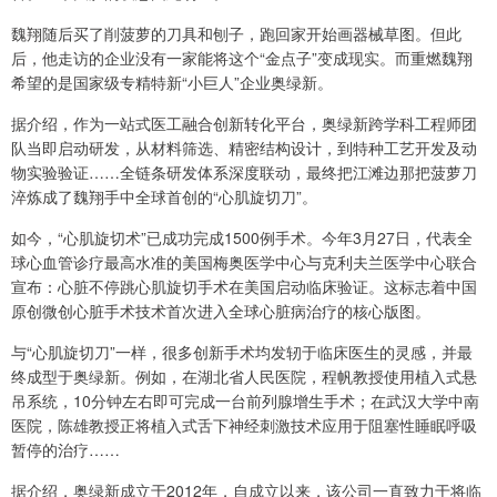
魏翔随后买了削菠萝的刀具和刨子，跑回家开始画器械草图。但此
后，他走访的企业没有一家能将这个“金点子”变成现实。而重燃魏翔
希望的是国家级专精特新“小巨人”企业奥绿新。
据介绍，作为一站式医工融合创新转化平台，奥绿新跨学科工程师团
队当即启动研发，从材料筛选、精密结构设计，到特种工艺开发及动
物实验验证……全链条研发体系深度联动，最终把江滩边那把菠萝刀
淬炼成了魏翔手中全球首创的“心肌旋切刀”。
如今，“心肌旋切术”已成功完成1500例手术。今年3月27日，代表全
球心血管诊疗最高水准的美国梅奥医学中心与克利夫兰医学中心联合
宣布：心脏不停跳心肌旋切手术在美国启动临床验证。这标志着中国
原创微创心脏手术技术首次进入全球心脏病治疗的核心版图。
与“心肌旋切刀”一样，很多创新手术均发轫于临床医生的灵感，并最
终成型于奥绿新。例如，在湖北省人民医院，程帆教授使用植入式悬
吊系统，10分钟左右即可完成一台前列腺增生手术；在武汉大学中南
医院，陈雄教授正将植入式舌下神经刺激技术应用于阻塞性睡眠呼吸
暂停的治疗……
据介绍，奥绿新成立于2012年，自成立以来，该公司一直致力于将临