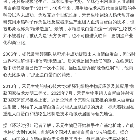
保，还具备规模化生产、成本低廉等优势。全球范围内重组人血清白
蛋白的研究始于1981年，40多年来，用生物技术来取代血浆提取的各
种尝试均未成功。为攻克这个世纪难题，禾元生物创始人杨代常开始
研究用水稻种子作为生物反应器来生产重组人血清白蛋白的技术，也
被形象地称为“稻米造血”。最初，水稻提取白蛋白这一“跨界”生物技术
并不被看好，被认为是“天方夜谭”，也不可能进入临床，更别提产业
化和商业化。
2006年，杨代常带领团队从稻米中成功提取出人血清白蛋白，但当时
业界不理解也不相信“稻米造血”。后来也是因为信任问题，在临床试
验中杨代常自己做了一次小白鼠。当医生告诉他“脸色红润”时，他内
心无比激动，“那正是白蛋白的药效。”
2013年，禾元生物的核心技术“水稻胚乳细胞生物反应器及其应用”荣
获国家技术发明二等奖。2025年7月，禾元生物重组人白蛋白注射液
获国家药监局批准上市。这是全球首个完整法规获批的重组人白蛋白
注射液，终结了人血清白蛋白只能从血浆提取的历史，标志着我国在
重组人白蛋白和植物生物制造技术领域跃居国际领先地位。
据《环球时报》记者了解，禾元生物已开始着手生产基地扩建，产能
也将扩大到130吨，能解决全国对人血清白蛋白13%的需求。据介
绍，中国的人血清白蛋白需求量极其庞大，每年超60%需要依赖进