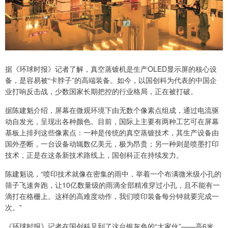
据《环球时报》记者了解，真空蒸镀机是生产OLED显示屏的核心设
备，是容易被“卡脖子”的高端装备。如今，以国创科为代表的中国企
业打响反击战，少数国家长期把控的行业格局，正在被打破。
据陈建魁介绍，屏幕在微观环境下由无数个像素点组成，通过电流驱
动自发光，呈现出各种颜色。目前，国际上主要有两种工艺可在屏幕
基板上排列这些像素点：一种是传统的真空蒸镀技术，其生产设备由
国外垄断，一台设备动辄数亿美元，极为昂贵；另一种则是喷墨打印
技术，正是在这条新技术路线上，国创科正在持续发力。
陈建魁说，“喷印技术就像在密集的雨中，举着一个布满微米级小孔的
筛子飞速奔跑，让10亿数量级的雨滴全部精准穿过小孔，且不能有一
滴打在格栅上。这样的高难度动作，我们喷印装备每分钟就要完成一
次。”
《环球时报》记者在国创科见到了这台银灰色的“大家伙”——高6米、