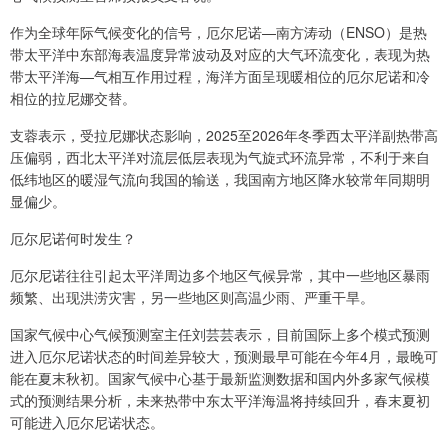
作为全球年际气候变化的信号，厄尔尼诺—南方涛动（ENSO）是热
带太平洋中东部海表温度异常波动及对应的大气环流变化，表现为热
带太平洋海—气相互作用过程，海洋方面呈现暖相位的厄尔尼诺和冷
相位的拉尼娜交替。
支蓉表示，受拉尼娜状态影响，2025至2026年冬季西太平洋副热带高
压偏弱，西北太平洋对流层低层表现为气旋式环流异常，不利于来自
低纬地区的暖湿气流向我国的输送，我国南方地区降水较常年同期明
显偏少。
厄尔尼诺何时发生？
厄尔尼诺往往引起太平洋周边多个地区气候异常，其中一些地区暴雨
频繁、出现洪涝灾害，另一些地区则高温少雨、严重干旱。
国家气候中心气候预测室主任刘芸芸表示，目前国际上多个模式预测
进入厄尔尼诺状态的时间差异较大，预测最早可能在今年4月，最晚可
能在夏末秋初。国家气候中心基于最新监测数据和国内外多家气候模
式的预测结果分析，未来热带中东太平洋海温将持续回升，春末夏初
可能进入厄尔尼诺状态。