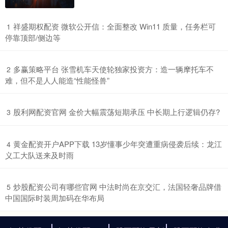
​祥盛期权配资 微软公开信：全面整改 Win11 质量，任务栏可
1
停靠顶部/侧边等
​多赢策略平台 张雪机车天使轮独家投资方：造一辆摩托车不
2
难，但不是人人能造“性能怪兽”
​股利网配资官网 金价大幅震荡短期承压 中长期上行逻辑仍存?
3
​黄金配资开户APP下载 13岁懂事少年突遭重病侵袭后续：龙江
4
义工大队送来及时雨
​炒股配资公司有哪些官网 中法时尚在京交汇，法国轻奢品牌借
5
中国国际时装周加码在华布局