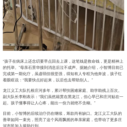
“孩子在病床上还念叨要早点回去上课，这笔钱是救命钱，更是精神上
的托举。”母亲石景华接到消息后泣不成声。据她介绍，小智博目前已
完成第一期化疗，虽虚弱但很坚强，得知有人专程为他奔波，孩子红
着眼眶说：“我要快点好起来，以后也去帮助别人。”
龙江义工大队扎根庄河多年，累计帮扶困难家庭、助学助残上百次。
副大队长李刚表示：“我们虽然籍贯在黑龙江，但心早已和庄河贴在一
起。孩子懂事得让人心疼，能出一份力就绝不含糊。”
目前，小智博的后续治疗仍在继续，筹款尚有缺口。龙江义工大队的
善举如同一束光，照亮了这个风雨飘摇的单亲家庭，也带动了更多庄
河市民加入援助行列。