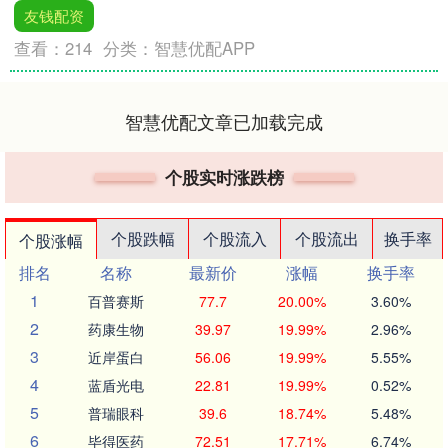
友钱配资
查看：
214
分类：
智慧优配APP
智慧优配文章已加载完成
个股实时涨跌榜
个股跌幅
个股流入
个股流出
换手率
个股涨幅
排名
名称
最新价
涨幅
换手率
1
百普赛斯
77.7
20.00%
3.60%
2
药康生物
39.97
19.99%
2.96%
3
近岸蛋白
56.06
19.99%
5.55%
4
蓝盾光电
22.81
19.99%
0.52%
5
普瑞眼科
39.6
18.74%
5.48%
6
毕得医药
72.51
17.71%
6.74%