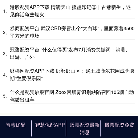
港股配资APP下载 情满天山 援疆印记⑧｜古巷新生，遇
1、
见鲜活龟兹烟火
券商配资平台 武汉CBD旁冒出个“大白球”，里面藏着3500
2、
平方米的球场
冠盈配资平台 “什么值得买”发布7月消费关键词：消暑、
3、
出游、户外
财梯网配资APP下载 邯郸邯山区：赵王城鹿尔花园成为暑
4、
期“微度假乐园”
什么是配资炒股官网 Zoox因烟雾识别缺陷召回105辆自动
5、
驾驶出租车
智慧优配
智慧优配APP
股票配资最新
股票配资免费
消息